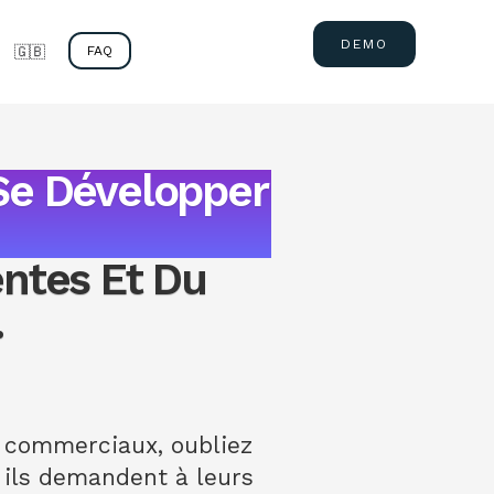
DEMO
🇬🇧
FAQ
Se Développer
entes Et Du
.
s commerciaux, oubliez
, ils demandent à leurs