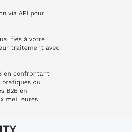
on via API pour
alifiés à votre
eur traitement avec
B en confrontant
s pratiques du
es B2B en
ux meilleures
NTY