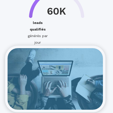
60K
leads
qualifiés
générés par
jour